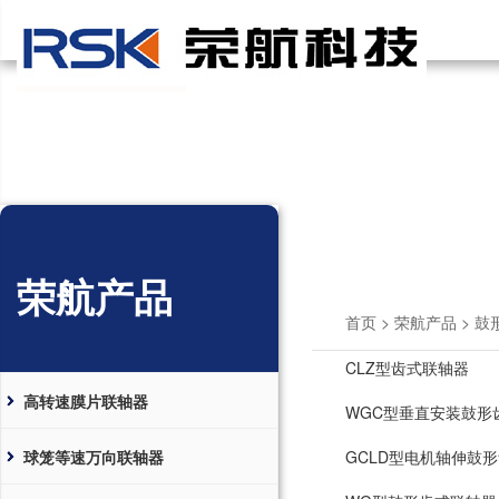
荣航产品
首页
>
荣航产品
>
鼓
CLZ型齿式联轴器
高转速膜片联轴器
WGC型垂直安装鼓形
球笼等速万向联轴器
GCLD型电机轴伸鼓